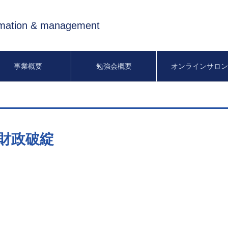
rmation & management
事業概要
勉強会概要
オンラインサロ
財政破綻