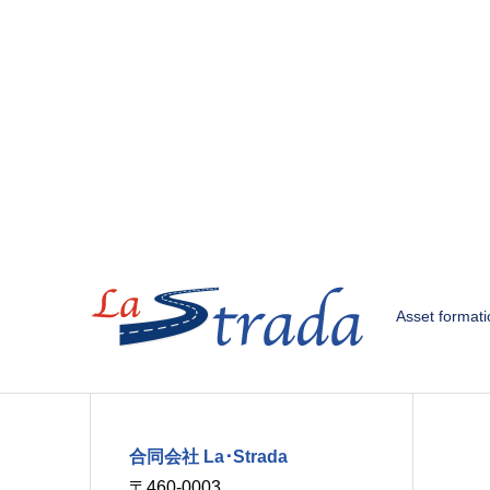
Asset format
合同会社 La･Strada
〒460-0003